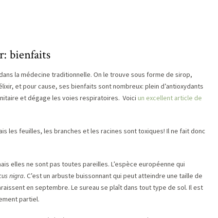
: bienfaits
ans la médecine traditionnelle. On le trouve sous forme de sirop,
lixir, et pour cause, ses bienfaits sont nombreux: plein d’antioxydants
itaire et dégage les voies respiratoires. Voici
un excellent article de
s les feuilles, les branches et les racines sont toxiques! Il ne fait donc
mais elles ne sont pas toutes pareilles. L’espèce européenne qui
us nigra.
C’est un arbuste buissonnant qui peut atteindre une taille de
apparaissent en septembre. Le sureau se plaît dans tout type de sol. Il est
lement partiel.