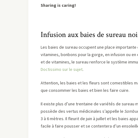
Sharing is caring!
Infusion aux baies de sureau noir
Les baies de sureau occupent une place importante d
vitamines, bonbons pour la gorge, en infusion ou en é
et de vitamines, le sureau renforce le système immun
Doctissimo sur le sujet
.
Attention, les baies et les fleurs sont comestibles mai
que consommer les baies et bien les faire cuire.
Il existe plus d’une trentaine de variétés de sureau 
possède des vertus médicinales s’appelle le
Sambuc
3 à 6 mètres. Il fleurit de juin à juillet et les baies 
facile à faire pousser et se contentera d’un ensoleil