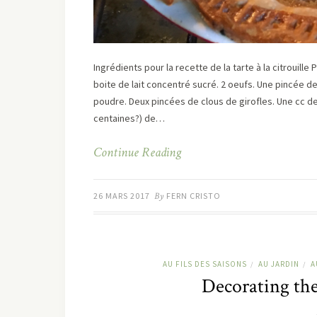
Ingrédients pour la recette de la tarte à la citrouille 
boite de lait concentré sucré. 2 oeufs. Une pincée 
poudre. Deux pincées de clous de girofles. Une cc de ca
centaines?) de…
Continue Reading
26 MARS 2017
By
FERN CRISTO
AU FILS DES SAISONS
AU JARDIN
A
/
/
Decorating th