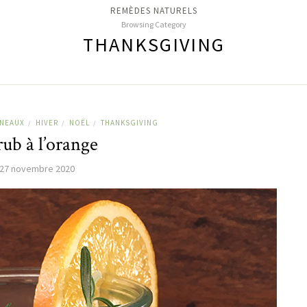
REMÈDES NATURELS
Browsing Category
THANKSGIVING
NEAUX
HIVER
NOËL
THANKSGIVING
/
/
/
ub à l’orange
27 novembre 2020