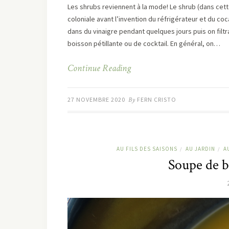
Les shrubs reviennent à la mode! Le shrub (dans cett
coloniale avant l’invention du réfrigérateur et du co
dans du vinaigre pendant quelques jours puis on filtr
boisson pétillante ou de cocktail. En général, on…
Continue Reading
27 NOVEMBRE 2020
By
FERN CRISTO
AU FILS DES SAISONS
AU JARDIN
A
/
/
Soupe de bu