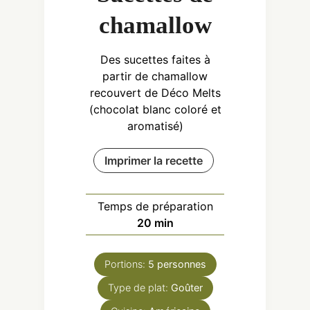
chamallow
Des sucettes faites à
partir de chamallow
recouvert de Déco Melts
(chocolat blanc coloré et
aromatisé)
Imprimer la recette
Temps de préparation
minutes
20
min
Portions:
5
personnes
Type de plat:
Goûter