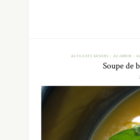
AU FILS DES SAISONS
AU JARDIN
A
/
/
Soupe de bu