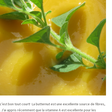
 c’est bon tout court! La butternut est une excellente source de fibres,
 J’ai appris récemment que la vitamine A est excellente pour les